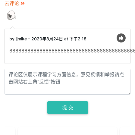
去评论
by jjmike – 2020年8月24日 at 下午2:18
66666666666666666666666666666666666666666
提 交