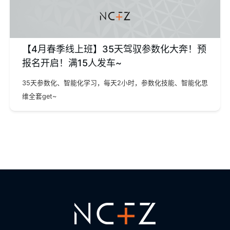
【4月春季线上班】35天驾驭参数化大奔！预
报名开启！满15人发车~
35天参数化、智能化学习，每天2小时，参数化技能、智能化思
维全套get~