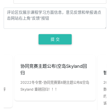
提 交
迎
协同竞赛主题公布\空岛Skyland回
【
归
智
件件
20222冬令营-协同竞赛第8期主题公布&空岛
20
推荐
Skyland 重磅回归！！！
数
的
诚