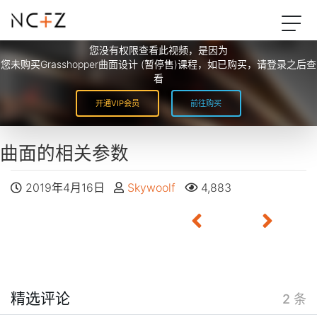
您没有权限查看此视频，是因为
您未购买Grasshopper曲面设计 (暂停售)课程，如已购买，请登录之后查
看
开通VIP会员
前往购买
曲面的相关参数
2019年4月16日
Skywoolf
4,883
阅读更多
精选评论
2 条