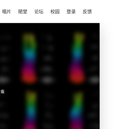
唱片
陋堂
论坛
校园
登录
反馈
查看