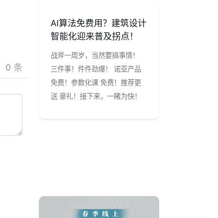
作平台
AI算法免费用？建筑设计
协同竞赛主
智能化迎来普及拐点！
Skyland
式向各位
战斧一周岁，当然要搞事情！
20222冬令
0 条
战略合作
三件事！件件劲爆！ 诺亚产品
主题公布&空岛S
免费！参数化课 免费！推荐更
归！！！
送 豪礼！接下来，一睹为快！