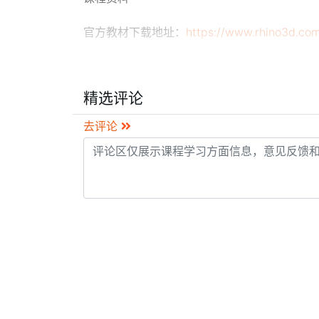
官方教材下载地址：​
https://www.rhino3d.com
【深度好文】“拟人算法”
打开AI设计之门的利器
这可能是NCFZ第一次公开地讨
精选评论
论关于“AI”的话题。
去评论