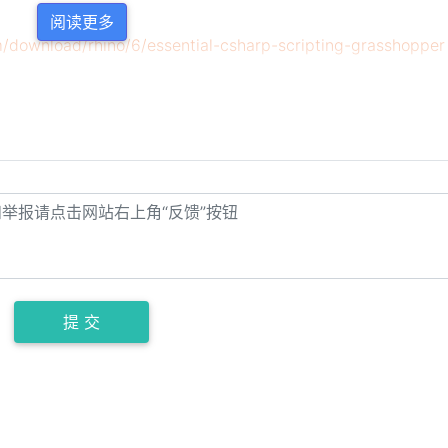
阅读更多
/download/rhino/6/essential-csharp-scripting-grasshopper
技术开源×立面智能：
NCFZ官方战略合
DigitalFUTURES开营预
——犀流堂
热
NCFZ数字设计平台正
前不久看到一篇关于AI通过二维
老铁推荐：NCFZ官方
图像生成三维模型的文章，很震
平台——犀流堂
撼......
提 交