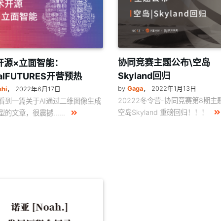
协同竞赛主题公布\空岛
开源×立面智能：
Skyland回归
italFUTURES开营预热
by
Gaga
，
2022年1月13日
shi
，
2022年6月17日
20222冬令营-协同竞赛第8期主
看到一篇关于AI通过二维图像生成
空岛Skyland 重磅回归！！！
的文章，很震撼......