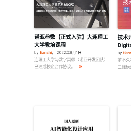
诺亚叁数【正式入驻】大连理工
技术
大学教培课程
Dig
by
tianshi
，
2022年9月1日
by
tian
连理工大学与数字冥想（诺亚开发团队）
前不久
已达成校企合作协议。
三维模型