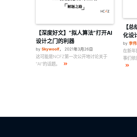
【总
【深度好文】“拟人算法”打开AI
化设
设计之门的利器
by
李伟
by
Skywoolf
，
2021年3月26日
在新年
这可能是NCFZ第一次公开地讨论关于
事们依
“AI”的话题。