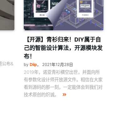
【开源】青衫归来！DIY属于自
己的智能设计算法，开源模块发
布！
题公布&
by
Diip
，
2021年12月28日
2019年，诺亚青衫横空出世，并面向所
有参数化设计师开放源文件。相信在大家
看到源码的那一刻，一定能体会到我们对
技术原创的炽诚。